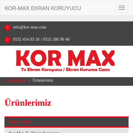
KOR-MAX EKRAN KORUYUCU
Toggl
naviga
info@kor-max.com
0532 454 03 26 / 0555 286 90 40
Anasayfa
Ürünlerimiz
Ürünlerimiz
Tüm Ürünler